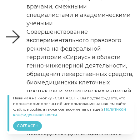
врачами, смежными
специалистами и академическими
учеными
Совершенствование
экспериментального правового
режима на федеральной
территории «Сириус» в области
генно-инженерной деятельности,
обращения лекарственных средств,
биомедицинских клеточных
продуктов и медицинских изделий
Нажимая на кнопку «СОГЛАСЕН», Вы подтверждаете, что
для ускорения доступа пациентов к
проинформированы об использовании на нашем сайте
прорывным методам лечения
файлов cookie, а также ознакомлены с нашей
Политикой
конфиденциальности.
Создание и совершенствование
технологических платформ,
СОГЛАСЕН
необходимых для оперативного