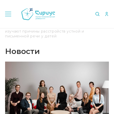
Главная
Медиа
Новости
Ученые «Сириуса»
изучают причины расстройств устной и
письменной речи у детей
Новости