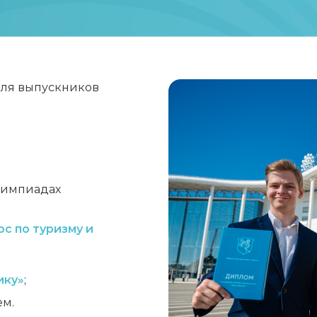
для выпускников
лимпиадах
с по туризму и
ику»
;
ем.