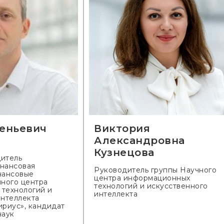
еньевич
Виктория
Александровна
Кузнецова
итель
нансовая
Руководитель группы Научного
нансовые
центра информационных
чного центра
технологий и искусственного
технологий и
интеллекта
интеллекта
ириус», кандидат
наук