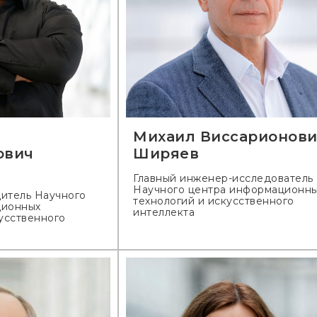
Михаил Виссарионов
ович
Ширяев
Главный инженер-исследователь
Научного центра информационн
итель Научного
технологий и искусственного
ционных
интеллекта
усственного