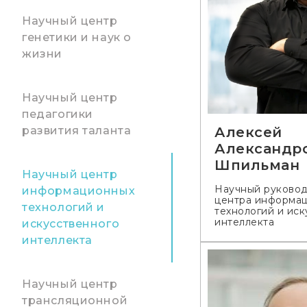
Научный центр
генетики и наук о
жизни
Научный центр
педагогики
развития таланта
Алексей
Александр
Шпильман
Научный центр
Научный руковод
информационных
центра информа
технологий и
технологий и иск
интеллекта
искусственного
интеллекта
Научный центр
трансляционной