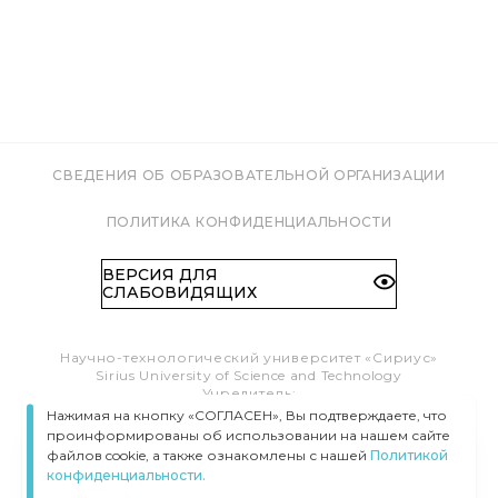
СВЕДЕНИЯ ОБ ОБРАЗОВАТЕЛЬНОЙ ОРГАНИЗАЦИИ
ПОЛИТИКА КОНФИДЕНЦИАЛЬНОСТИ
ВЕРСИЯ ДЛЯ
СЛАБОВИДЯЩИХ
Научно-технологический университет «Сириус»
Sirius University of Science and Technology
Учредитель:
Образовательный Фонд «Талант и успех»
Нажимая на кнопку «СОГЛАСЕН», Вы подтверждаете, что
Федеральная территория «Сириус»,
проинформированы об использовании на нашем сайте
Олимпийский пр-т, 1
файлов cookie, а также ознакомлены с нашей
Политикой
Тел.:
8 (800) 100 41 55
конфиденциальности.
info@siriusuniversity.ru