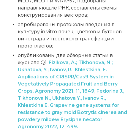
MLO7, MLO11 и WRKY57; подобраны
направляющие РНК, составлены схемы
конструирования векторов;
апробированы протоколы введения в
культуру in vitro почек, цветков и бутонов
винограда и протоколы трансфекции
протопластов;
опубликованы две обзорные статьи в
журнале Q1:
Fizikova, A.; Tikhonova, N.;
Ukhatova, Y.; Ivanov, R.; Khlestkina, E.
Applications of CRISPR/Cas9 System in
Vegetatively Propagated Fruit and Berry
Crops. Agronomy 2021, 11, 1849
;
Fedorina J.,
Tikhonova N., Ukhatova Y., Ivanov R.,
Khlestkina E. Grapevine gene systems for
resistance to gray mold Botrytis cinerea and
powdery mildew Erysiphe necator.
Agronomy 2022, 12, 499.