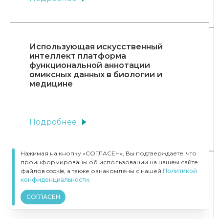
Использующая искусственный
интеллект платформа
функциональной аннотации
омиксных данных в биологии и
медицине
Подробнее
Нажимая на кнопку «СОГЛАСЕН», Вы подтверждаете, что
проинформированы об использовании на нашем сайте
Исследование дофаминергических
файлов cookie, а также ознакомлены с нашей
Политикой
механизмов развития и подходов
конфиденциальности.
нейромодуляторной терапии
СОГЛАСЕН
мигрени