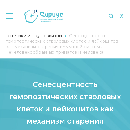
Главная
Исследования
Научный центр
генетики и наук о жизни
Сенесцентность
гемопоэтических стволовых клеток и лейкоцитов
как механизм старения иммунной системы
нечеловекообразных приматов и человека
Сенесцентность
гемопоэтических стволовых
клеток и лейкоцитов как
механизм старения