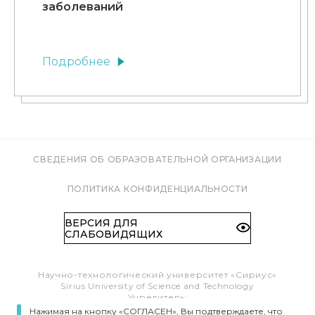
заболеваний
Подробнее
СВЕДЕНИЯ ОБ ОБРАЗОВАТЕЛЬНОЙ ОРГАНИЗАЦИИ
ПОЛИТИКА КОНФИДЕНЦИАЛЬНОСТИ
ВЕРСИЯ ДЛЯ
СЛАБОВИДЯЩИХ
Научно-технологический университет «Сириус»
Sirius University of Science and Technology
Учредитель:
Образовательный Фонд «Талант и успех»
Нажимая на кнопку «СОГЛАСЕН», Вы подтверждаете, что