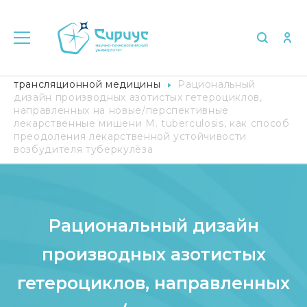
Главная
Исследования
Научный центр
трансляционной медицины
Рациональный
дизайн производных азотистых гетероциклов,
направленных на новые/перспективные
лекарственные мишени M. tuberculosis, как способ
преодоления лекарственной устойчивости
возбудителя туберкулёза
Рациональный дизайн
производных азотистых
гетероциклов, направленных