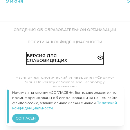
9 июня
5
СВЕДЕНИЯ ОБ ОБРАЗОВАТЕЛЬНОЙ ОРГАНИЗАЦИИ
ПОЛИТИКА КОНФИДЕНЦИАЛЬНОСТИ
ВЕРСИЯ ДЛЯ
СЛАБОВИДЯЩИХ
Научно-технологический университет «Сириус»
Sirius University of Science and Technology
Учредитель:
Образовательный Фонд «Талант и успех»
Нажимая на кнопку «СОГЛАСЕН», Вы подтверждаете, что
Федеральная территория «Сириус»,
проинформированы об использовании на нашем сайте
Олимпийский пр-т, 1
файлов cookie, а также ознакомлены с нашей
Политикой
Тел.:
8 (800) 100 41 55
конфиденциальности.
info@siriusuniversity.ru
СОГЛАСЕН
ВСЕ ПРАВА ЗАЩИЩЕНЫ © УНИВЕРСИТЕТ «СИРИУС», 2020–
2026