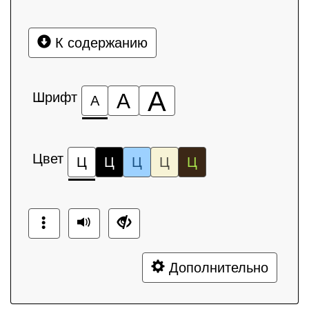
К содержанию
А
Шрифт
А
А
Цвет
Ц
Ц
Ц
Ц
Ц
Дополнительно