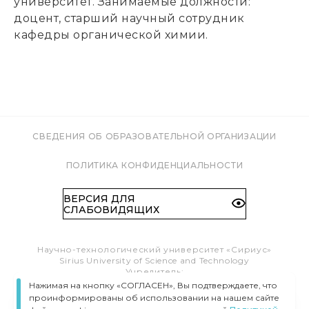
университет. Занимаемые должности:
доцент, старший научный сотрудник
кафедры органической химии.
СВЕДЕНИЯ ОБ ОБРАЗОВАТЕЛЬНОЙ ОРГАНИЗАЦИИ
ПОЛИТИКА КОНФИДЕНЦИАЛЬНОСТИ
ВЕРСИЯ ДЛЯ
СЛАБОВИДЯЩИХ
Научно-технологический университет «Сириус»
Sirius University of Science and Technology
Учредитель:
Образовательный Фонд «Талант и успех»
Нажимая на кнопку «СОГЛАСЕН», Вы подтверждаете, что
Федеральная территория «Сириус»,
проинформированы об использовании на нашем сайте
Олимпийский пр-т, 1