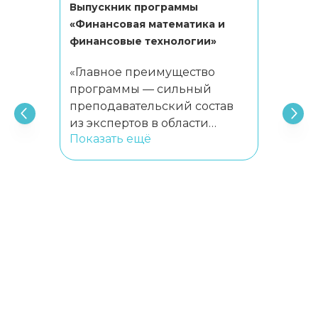
Выпускник программы
«Финансовая математика и
финансовые технологии»
«Главное преимущество
программы — сильный
преподавательский состав
из экспертов в области
Показать ещё
математики и
количественных финансов.
Они обладают глубоким
академическим и
индустриальным опытом
работы в ведущих компаниях
и институтах, охотно делятся
своими знаниями и
практическим навыками.
Обучение здесь
увлекательное и