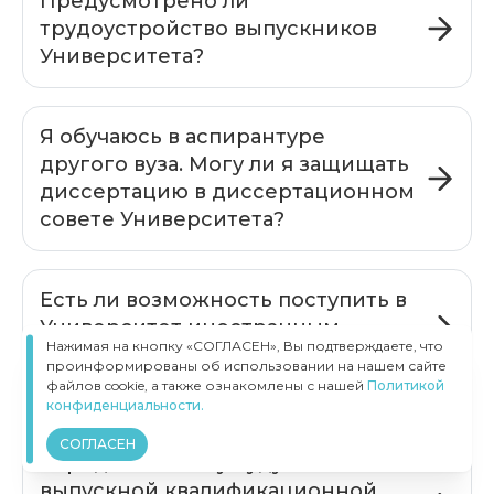
Предусмотрено ли
трудоустройство выпускников
Университета?
Я обучаюсь в аспирантуре
другого вуза. Могу ли я защищать
диссертацию в диссертационном
совете Университета?
Есть ли возможность поступить в
Университет иностранным
Нажимая на кнопку «СОГЛАСЕН», Вы подтверждаете, что
гражданам?
проинформированы об использовании на нашем сайте
файлов cookie, а также ознакомлены с нашей
Политикой
конфиденциальности.
Смогу ли я самостоятельно
СОГЛАСЕН
определить тему будущей
выпускной квалификационной