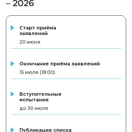
– 2026
Интенсивность программы
требует значительного
погружения и полной
отдачи. Это возможность
Старт приёма
проявить себя: здесь
заявлений
поддерживают инициативу,
20 июня
дают шанс участвовать в
интересных проектах и
найти применение своим
Окончание приёма заявлений
знаниям на практике».
15 июля (18:00)
Вступительные
испытания
до 30 июля
Публикация списка