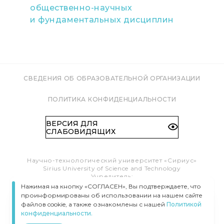
общественно-научных
и фундаментальных дисциплин
СВЕДЕНИЯ ОБ ОБРАЗОВАТЕЛЬНОЙ ОРГАНИЗАЦИИ
ПОЛИТИКА КОНФИДЕНЦИАЛЬНОСТИ
ВЕРСИЯ ДЛЯ
СЛАБОВИДЯЩИХ
Научно-технологический университет «Сириус»
Sirius University of Science and Technology
Учредитель:
Образовательный Фонд «Талант и успех»
Нажимая на кнопку «СОГЛАСЕН», Вы подтверждаете, что
Федеральная территория «Сириус»,
проинформированы об использовании на нашем сайте
Олимпийский пр-т, 1
файлов cookie, а также ознакомлены с нашей
Политикой
Тел.:
8 (800) 100 41 55
конфиденциальности.
info@siriusuniversity.ru