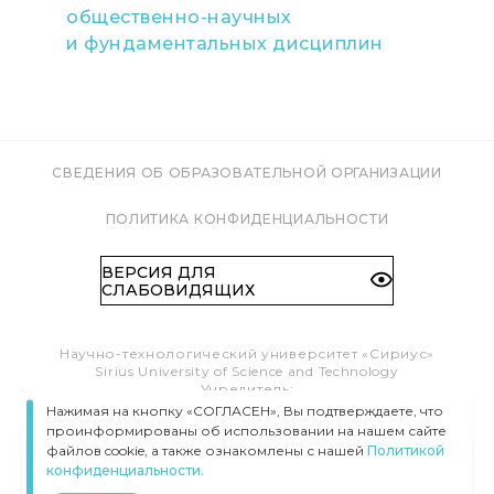
общественно-научных
и фундаментальных дисциплин
СВЕДЕНИЯ ОБ ОБРАЗОВАТЕЛЬНОЙ ОРГАНИЗАЦИИ
ПОЛИТИКА КОНФИДЕНЦИАЛЬНОСТИ
ВЕРСИЯ ДЛЯ
СЛАБОВИДЯЩИХ
Научно-технологический университет «Сириус»
Sirius University of Science and Technology
Учредитель:
Образовательный Фонд «Талант и успех»
Нажимая на кнопку «СОГЛАСЕН», Вы подтверждаете, что
Федеральная территория «Сириус»,
проинформированы об использовании на нашем сайте
Олимпийский пр-т, 1
файлов cookie, а также ознакомлены с нашей
Политикой
Тел.:
8 (800) 100 41 55
конфиденциальности.
info@siriusuniversity.ru