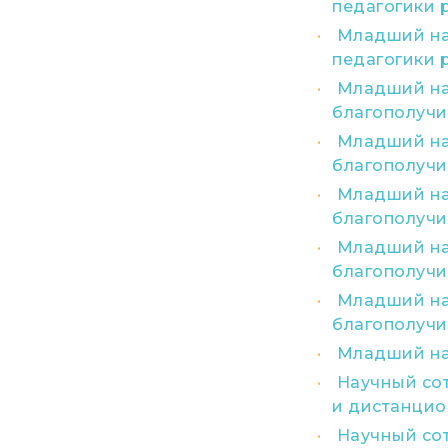
педагогики 
Младший нау
педагогики 
Младший нау
благополучи
Младший нау
благополучи
Младший нау
благополучи
Младший нау
благополучи
Младший нау
благополучи
Младший на
Научный со
и дистанцио
Научный сот