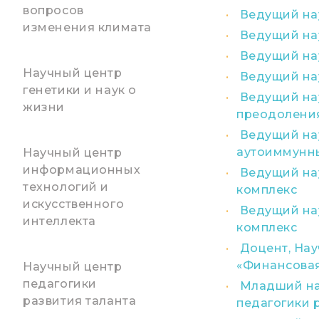
вопросов
Ведущий нау
изменения климата
Ведущий нау
Ведущий нау
Научный центр
Ведущий нау
генетики и наук о
Ведущий на
жизни
преодоления
Ведущий на
аутоиммунны
Научный центр
информационных
Ведущий на
технологий и
комплекс
искусственного
Ведущий на
интеллекта
комплекс
Доцент, Нау
«Финансовая
Научный центр
педагогики
Младший нау
развития таланта
педагогики 