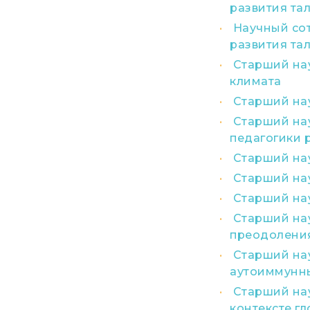
развития та
Научный сот
развития та
Старший на
климата
Старший на
Старший нау
педагогики 
Старший на
Старший на
Старший на
Старший на
преодоления
Старший на
аутоиммунны
Старший нау
контексте г