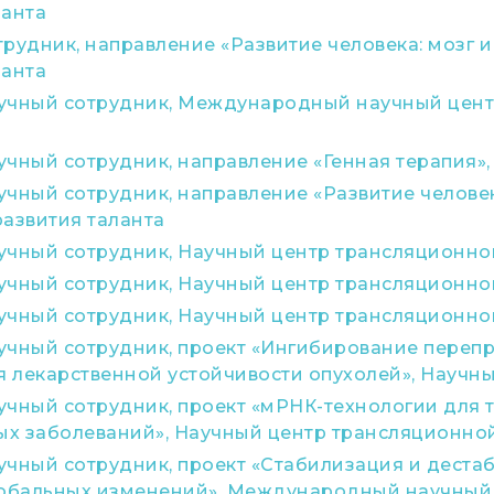
ланта
рудник, направление «Развитие человека: мозг и
ланта
учный сотрудник, Международный научный центр
учный сотрудник, направление «Генная терапия
чный сотрудник, направление «Развитие человека
развития таланта
учный сотрудник, Научный центр трансляционн
учный сотрудник, Научный центр трансляционн
учный сотрудник, Научный центр трансляционн
учный сотрудник, проект «Ингибирование переп
 лекарственной устойчивости опухолей», Науч
учный сотрудник, проект «мРНК-технологии для
х заболеваний», Научный центр трансляционн
чный сотрудник, проект «Стабилизация и дестаб
лобальных изменений», Международный научный ц