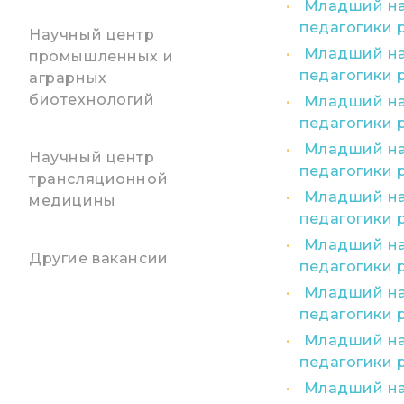
Младший нау
педагогики 
Научный центр
Младший нау
промышленных и
педагогики 
аграрных
биотехнологий
Младший нау
педагогики 
Младший нау
Научный центр
педагогики 
трансляционной
Младший нау
медицины
педагогики 
Младший нау
Другие вакансии
педагогики 
Младший нау
педагогики 
Младший нау
педагогики 
Младший нау