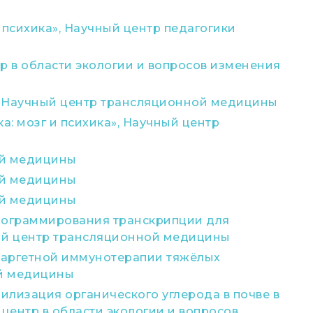
 психика», Научный центр педагогики
 в области экологии и вопросов изменения
», Научный центр трансляционной медицины
: мозг и психика», Научный центр
ой медицины
ой медицины
ой медицины
рограммирования транскрипции для
ный центр трансляционной медицины
 таргетной иммунотерапии тяжёлых
ой медицины
илизация органического углерода в почве в
ентр в области экологии и вопросов