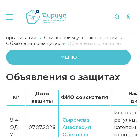
Главная
Сведения об образовательной
организации
Соискателям учёных степеней
Объявления о защитах
Объявления о защитах
МЕНЮ
Объявления о защитах
Дата
На
№
ФИО соискателя
защиты
ди
Исследо
814-
Сырочева
регуляц
ОД-
07.07.2026
Анастасия
катепсин
У
Олеговна
процесс