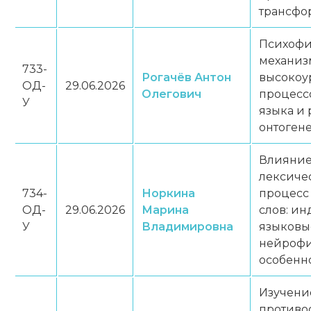
трансфо
Психофи
механиз
733-
Рогачёв Антон
высокоу
ОД-
29.06.2026
Олегович
процесс
У
языка и 
онтоген
Влияние
лексиче
734-
Норкина
процесс
ОД-
29.06.2026
Марина
слов: и
У
Владимировна
языковы
нейрофи
особенн
Изучени
противо