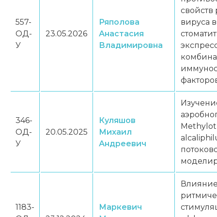
свойств
557-
Ряполова
вируса 
ОД-
23.05.2026
Анастасия
стоматит
У
Владимировна
экспрес
комбин
иммуно
факторо
Изучени
аэробно
346-
Куляшов
Methylot
ОД-
20.05.2025
Михаил
alcaliph
У
Андреевич
потоков
модели
Влияние
ритмиче
1183-
Маркевич
стимуля