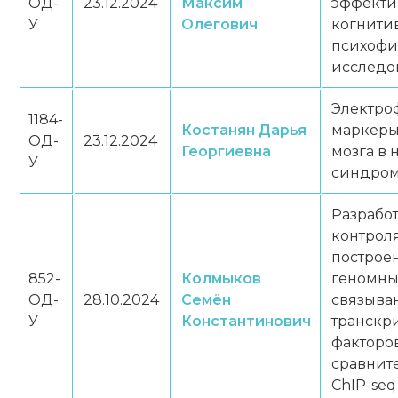
ОД-
23.12.2024
Максим
эффекти
У
Олегович
когнитив
психофи
исследо
Электро
1184-
Костанян Дарья
маркеры
ОД-
23.12.2024
Георгиевна
мозга в 
У
синдром
Разрабо
контроля
построе
852-
Колмыков
геномны
ОД-
28.10.2024
Семён
связыва
У
Константинович
транскр
факторов
сравнит
ChIP-se