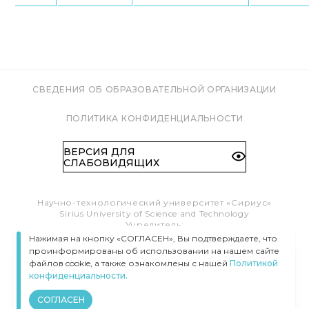
СВЕДЕНИЯ ОБ ОБРАЗОВАТЕЛЬНОЙ ОРГАНИЗАЦИИ
ПОЛИТИКА КОНФИДЕНЦИАЛЬНОСТИ
ВЕРСИЯ ДЛЯ
СЛАБОВИДЯЩИХ
Научно-технологический университет «Сириус»
Sirius University of Science and Technology
Учредитель:
Образовательный Фонд «Талант и успех»
Нажимая на кнопку «СОГЛАСЕН», Вы подтверждаете, что
Федеральная территория «Сириус»,
проинформированы об использовании на нашем сайте
Олимпийский пр-т, 1
файлов cookie, а также ознакомлены с нашей
Политикой
Тел.:
8 (800) 100 41 55
конфиденциальности.
info@siriusuniversity.ru
СОГЛАСЕН
ВСЕ ПРАВА ЗАЩИЩЕНЫ © УНИВЕРСИТЕТ «СИРИУС», 2020–