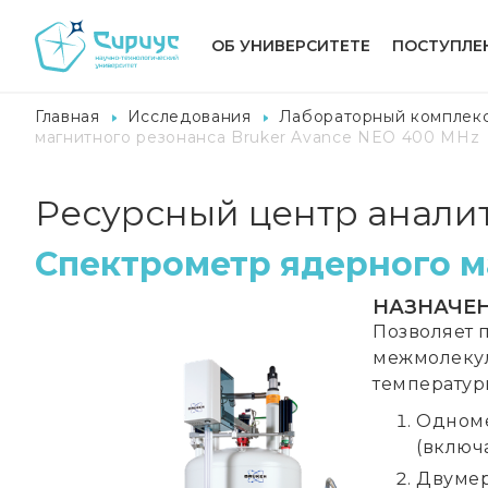
ОБ УНИВЕРСИТЕТЕ
ПОСТУПЛЕ
Главная
Исследования
Лабораторный комплек
магнитного резонанса Bruker Avance NEO 400 MHz
Ресурсный центр анали
Спектрометр ядерного м
НАЗНАЧЕ
Позволяет 
межмолекул
температур
Одноме
(включа
Двумер