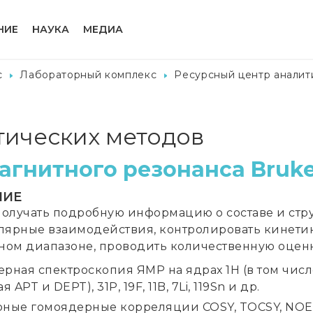
НИЕ
НАУКА
МЕДИА
с
Лабораторный комплекс
Ресурсный центр аналит
тических методов
агнитного резонанса Bruke
НИЕ
получать подробную информацию о составе и стру
ярные взаимодействия, контролировать кинети
ном диапазоне, проводить количественную оценк
рная спектроскопия ЯМР на ядрах 1H (в том числе
я APT и DEPT), 31P, 19F, 11B, 7Li, 119Sn и др.
ные гомоядерные корреляции COSY, TOCSY, NOESY