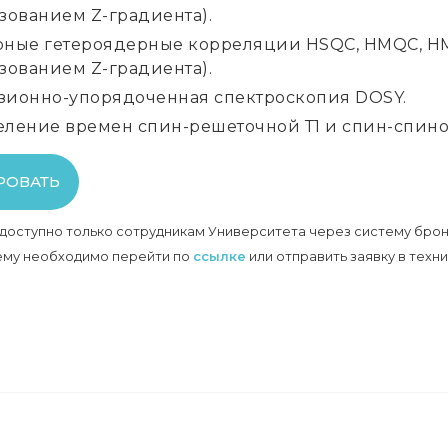
зованием Z-градиента).
ные гетероядерные корреляции HSQC, HMQC, HMB
зованием Z-градиента).
ионно-упорядоченная спектроскопия DOSY.
ление времен спин-решеточной Т1 и спин-спино
РОВАТЬ
доступно только сотрудникам Университета через систему бро
тему необходимо перейти по
ссылке
или отправить заявку в техн