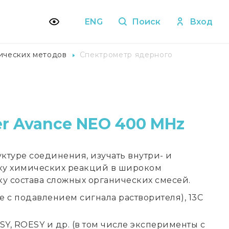
ENG
Поиск
Вход
ических методов
Спектрометр ядерного
r Avance NEO 400 MHz
ктуре соединения, изучать внутри- и
ку химических реакций в широком
у состава сложных органических смесей.
 с подавлением сигнала растворителя), 13C
, ROESY и др. (в том числе эксперименты с