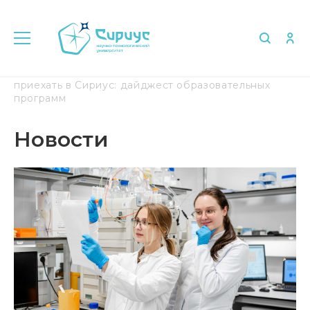
Главная
Медиа
Новости
Как студенту
приехать в Сириус: дайджест образовательных
программ
Новости