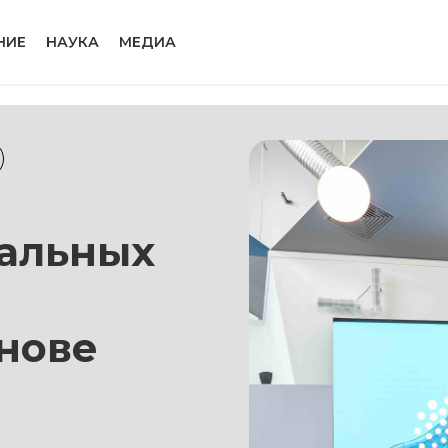
НИЕ
НАУКА
МЕДИА
нальных
снове