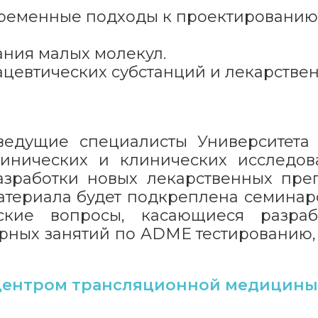
овременные подходы к проектировани
ния малых молекул.
цевтических субстанций и лекарстве
ведущие специалисты Университета
линических и клинических исследов
азработки новых лекарственных преп
атериала будет подкреплена семинар
ские вопросы, касающиеся разраб
рных занятий по ADME тестированию, 
ентром трансляционной медицины 