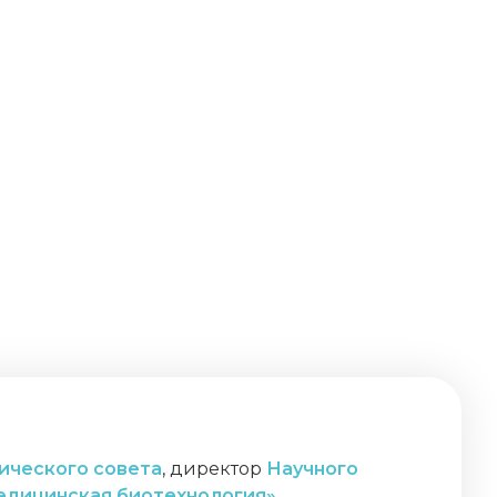
ического совета
, директор
Научного
едицинская биотехнология»