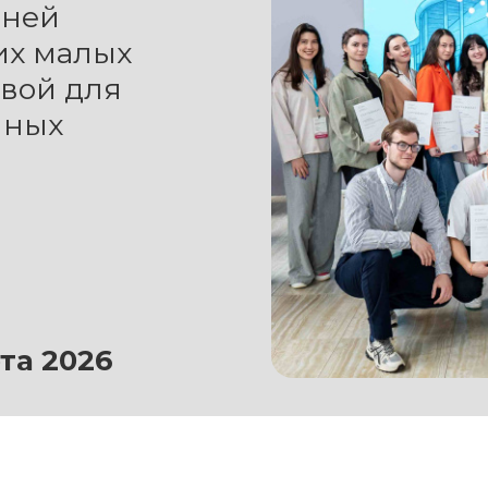
нней
их малых
вой для
нных
та 2026