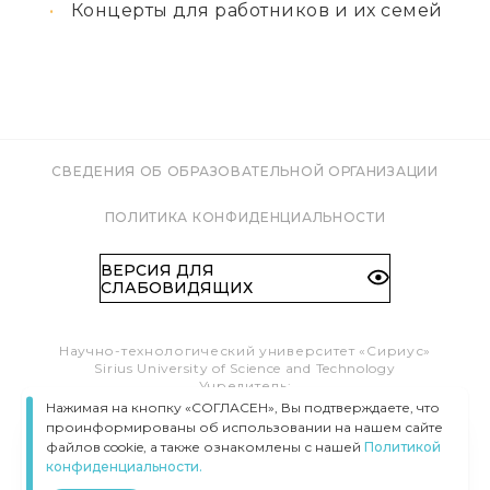
Концерты для работников и их семей
СВЕДЕНИЯ ОБ ОБРАЗОВАТЕЛЬНОЙ ОРГАНИЗАЦИИ
ПОЛИТИКА КОНФИДЕНЦИАЛЬНОСТИ
ВЕРСИЯ ДЛЯ
СЛАБОВИДЯЩИХ
Научно-технологический университет «Сириус»
Sirius University of Science and Technology
Учредитель:
Образовательный Фонд «Талант и успех»
Нажимая на кнопку «СОГЛАСЕН», Вы подтверждаете, что
Федеральная территория «Сириус»,
проинформированы об использовании на нашем сайте
Олимпийский пр-т, 1
файлов cookie, а также ознакомлены с нашей
Политикой
Тел.:
8 (800) 100 41 55
конфиденциальности.
info@siriusuniversity.ru