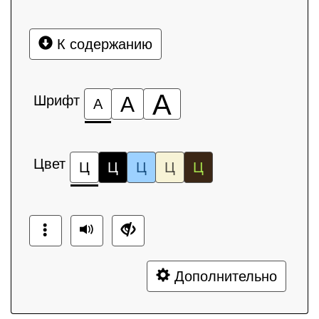
К содержанию
А
Шрифт
А
А
Цвет
Ц
Ц
Ц
Ц
Ц
Дополнительно