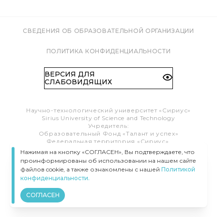
СВЕДЕНИЯ ОБ ОБРАЗОВАТЕЛЬНОЙ ОРГАНИЗАЦИИ
ПОЛИТИКА КОНФИДЕНЦИАЛЬНОСТИ
ВЕРСИЯ ДЛЯ
СЛАБОВИДЯЩИХ
Научно-технологический университет «Сириус»
Sirius University of Science and Technology
Учредитель:
Образовательный Фонд «Талант и успех»
Федеральная территория «Сириус»,
Олимпийский пр-т, 1
Нажимая на кнопку «СОГЛАСЕН», Вы подтверждаете, что
Тел.:
8 (800) 100 41 55
проинформированы об использовании на нашем сайте
info@siriusuniversity.ru
файлов cookie, а также ознакомлены с нашей
Политикой
конфиденциальности.
ВСЕ ПРАВА ЗАЩИЩЕНЫ © УНИВЕРСИТЕТ «СИРИУС», 2020–
2026
СОГЛАСЕН