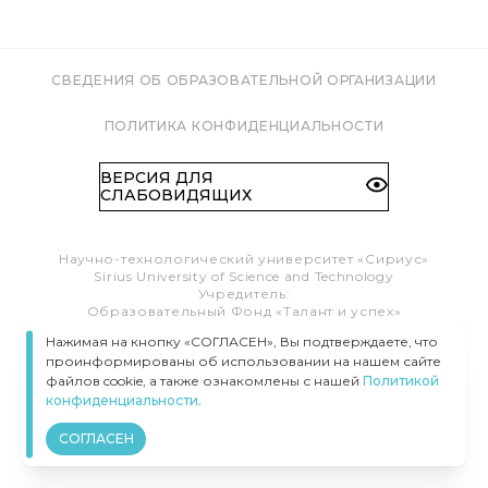
СВЕДЕНИЯ ОБ ОБРАЗОВАТЕЛЬНОЙ ОРГАНИЗАЦИИ
ПОЛИТИКА КОНФИДЕНЦИАЛЬНОСТИ
ВЕРСИЯ ДЛЯ
СЛАБОВИДЯЩИХ
Научно-технологический университет «Сириус»
Sirius University of Science and Technology
Учредитель:
Образовательный Фонд «Талант и успех»
Федеральная территория «Сириус»,
Нажимая на кнопку «СОГЛАСЕН», Вы подтверждаете, что
Олимпийский пр-т, 1
проинформированы об использовании на нашем сайте
Тел.:
8 (800) 100 41 55
info@siriusuniversity.ru
файлов cookie, а также ознакомлены с нашей
Политикой
конфиденциальности.
ВСЕ ПРАВА ЗАЩИЩЕНЫ © УНИВЕРСИТЕТ «СИРИУС», 2020–
2026
СОГЛАСЕН