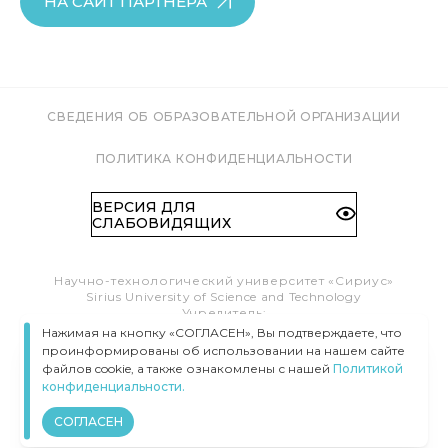
НА САЙТ ПАРТНЕРА
СВЕДЕНИЯ ОБ ОБРАЗОВАТЕЛЬНОЙ ОРГАНИЗАЦИИ
ПОЛИТИКА КОНФИДЕНЦИАЛЬНОСТИ
ВЕРСИЯ ДЛЯ
СЛАБОВИДЯЩИХ
Научно-технологический университет «Сириус»
Sirius University of Science and Technology
Учредитель:
Образовательный Фонд «Талант и успех»
Нажимая на кнопку «СОГЛАСЕН», Вы подтверждаете, что
Федеральная территория «Сириус»,
проинформированы об использовании на нашем сайте
Олимпийский пр-т, 1
файлов cookie, а также ознакомлены с нашей
Политикой
Тел.:
8 (800) 100 41 55
конфиденциальности.
info@siriusuniversity.ru
СОГЛАСЕН
ВСЕ ПРАВА ЗАЩИЩЕНЫ © УНИВЕРСИТЕТ «СИРИУС», 2020–
2026