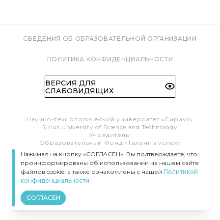
СВЕДЕНИЯ ОБ ОБРАЗОВАТЕЛЬНОЙ ОРГАНИЗАЦИИ
ПОЛИТИКА КОНФИДЕНЦИАЛЬНОСТИ
ВЕРСИЯ ДЛЯ
СЛАБОВИДЯЩИХ
Научно-технологический университет «Сириус»
Sirius University of Science and Technology
Учредитель:
Образовательный Фонд «Талант и успех»
Федеральная территория «Сириус»,
Нажимая на кнопку «СОГЛАСЕН», Вы подтверждаете, что
Олимпийский пр-т, 1
проинформированы об использовании на нашем сайте
Тел.:
8 (800) 100 41 55
файлов cookie, а также ознакомлены с нашей
Политикой
info@siriusuniversity.ru
конфиденциальности.
ВСЕ ПРАВА ЗАЩИЩЕНЫ © УНИВЕРСИТЕТ «СИРИУС», 2020–
СОГЛАСЕН
2026