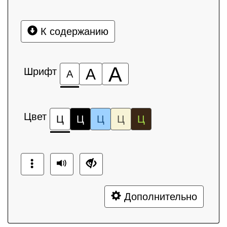
К содержанию
А
Шрифт
А
А
Цвет
Ц
Ц
Ц
Ц
Ц
Дополнительно