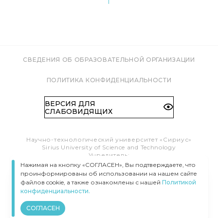
СВЕДЕНИЯ ОБ ОБРАЗОВАТЕЛЬНОЙ ОРГАНИЗАЦИИ
ПОЛИТИКА КОНФИДЕНЦИАЛЬНОСТИ
ВЕРСИЯ ДЛЯ
СЛАБОВИДЯЩИХ
Научно-технологический университет «Сириус»
Sirius University of Science and Technology
Учредитель:
Образовательный Фонд «Талант и успех»
Нажимая на кнопку «СОГЛАСЕН», Вы подтверждаете, что
Федеральная территория «Сириус»,
проинформированы об использовании на нашем сайте
Олимпийский пр-т, 1
файлов cookie, а также ознакомлены с нашей
Политикой
Тел.:
8 (800) 100 41 55
конфиденциальности.
info@siriusuniversity.ru
СОГЛАСЕН
ВСЕ ПРАВА ЗАЩИЩЕНЫ © УНИВЕРСИТЕТ «СИРИУС», 2020–
2026