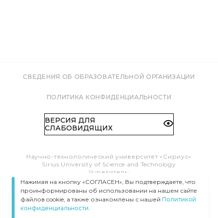
СВЕДЕНИЯ ОБ ОБРАЗОВАТЕЛЬНОЙ ОРГАНИЗАЦИИ
ПОЛИТИКА КОНФИДЕНЦИАЛЬНОСТИ
ВЕРСИЯ ДЛЯ
СЛАБОВИДЯЩИХ
Научно-технологический университет «Сириус»
Sirius University of Science and Technology
Учредитель:
Образовательный Фонд «Талант и успех»
Нажимая на кнопку «СОГЛАСЕН», Вы подтверждаете, что
Федеральная территория «Сириус»,
проинформированы об использовании на нашем сайте
Олимпийский пр-т, 1
файлов cookie, а также ознакомлены с нашей
Политикой
Тел.:
8 (800) 100 41 55
конфиденциальности.
info@siriusuniversity.ru