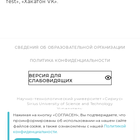
fest», «Хакатон VK».
СВЕДЕНИЯ ОБ ОБРАЗОВАТЕЛЬНОЙ ОРГАНИЗАЦИИ
ПОЛИТИКА КОНФИДЕНЦИАЛЬНОСТИ
ВЕРСИЯ ДЛЯ
СЛАБОВИДЯЩИХ
Научно-технологический университет «Сириус»
Sirius University of Science and Technology
Учредитель:
Образовательный Фонд «Талант и успех»
Нажимая на кнопку «СОГЛАСЕН», Вы подтверждаете, что
Федеральная территория «Сириус»,
проинформированы об использовании на нашем сайте
Олимпийский пр-т, 1
файлов cookie, а также ознакомлены с нашей
Политикой
Тел.:
8 (800) 100 41 55
конфиденциальности.
info@siriusuniversity.ru