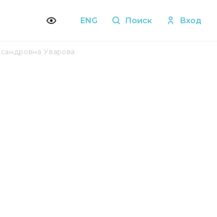
ENG
Поиск
Вход
ксандровна Уварова
а