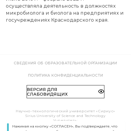
осуществляла деятельность в должностях
микробиолога и биолога на предприятиях и
госучреждениях Краснодарского края.
СВЕДЕНИЯ ОБ ОБРАЗОВАТЕЛЬНОЙ ОРГАНИЗАЦИИ
ПОЛИТИКА КОНФИДЕНЦИАЛЬНОСТИ
ВЕРСИЯ ДЛЯ
СЛАБОВИДЯЩИХ
Научно-технологический университет «Сириус»
Sirius University of Science and Technology
Учредитель:
Образовательный Фонд «Талант и успех»
Нажимая на кнопку «СОГЛАСЕН», Вы подтверждаете, что
Федеральная территория «Сириус»,