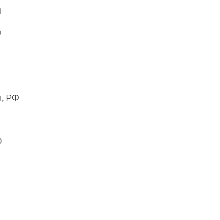
1
Ф
, РФ
0