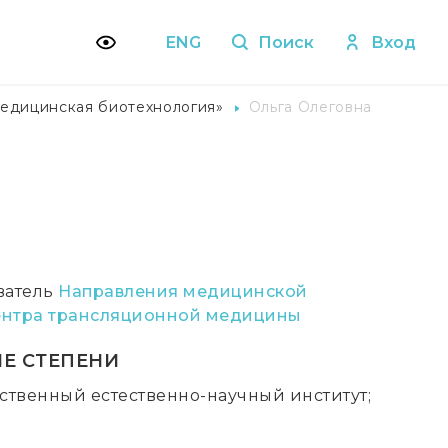
ENG
Поиск
Вход
едицинская биотехнология»
Ольга Олеговна
ватель
Направления медицинской
ентра трансляционной медицины
Е СТЕПЕНИ
твенный естественно-научный институт;