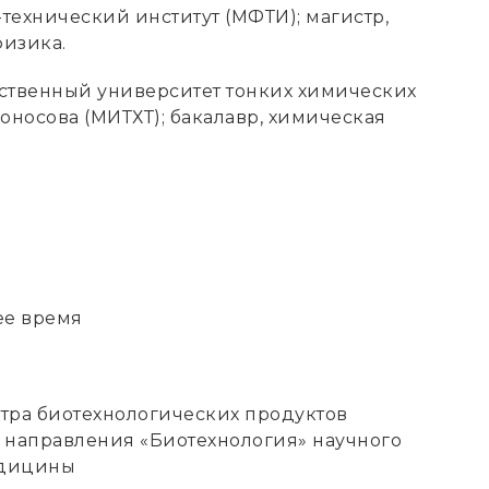
технический институт (МФТИ); магистр,
изика.
ственный университет тонких химических
оносова (МИТХТ); бакалавр, химическая
ее время
тра биотехнологических продуктов
 направления «Биотехнология» научного
едицины