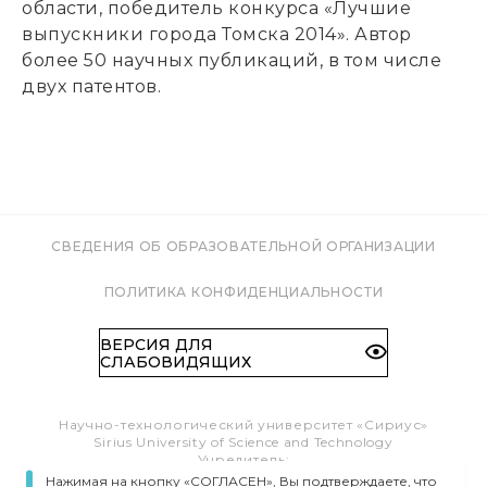
области, победитель конкурса «Лучшие
выпускники города Томска 2014». Автор
более 50 научных публикаций, в том числе
двух патентов.
СВЕДЕНИЯ ОБ ОБРАЗОВАТЕЛЬНОЙ ОРГАНИЗАЦИИ
ПОЛИТИКА КОНФИДЕНЦИАЛЬНОСТИ
ВЕРСИЯ ДЛЯ
СЛАБОВИДЯЩИХ
Научно-технологический университет «Сириус»
Sirius University of Science and Technology
Учредитель:
Образовательный Фонд «Талант и успех»
Нажимая на кнопку «СОГЛАСЕН», Вы подтверждаете, что