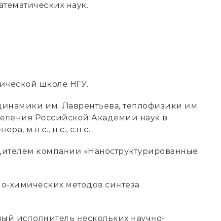
математических наук.
ической школе НГУ.
одинамики им. Лаврентьева, теплофизики им.
деления Российской Академии наук в
, м.н.с., н.с., с.н.с.
дителем компании «Наноструктурированные
о-химических методов синтеза
ный исполнитель нескольких научно-