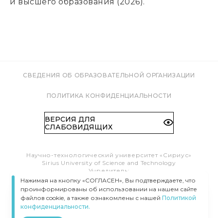
и высшего образования (2026).
СВЕДЕНИЯ ОБ ОБРАЗОВАТЕЛЬНОЙ ОРГАНИЗАЦИИ
ПОЛИТИКА КОНФИДЕНЦИАЛЬНОСТИ
ВЕРСИЯ ДЛЯ
СЛАБОВИДЯЩИХ
Научно-технологический университет «Сириус»
Sirius University of Science and Technology
Учредитель:
Образовательный Фонд «Талант и успех»
Нажимая на кнопку «СОГЛАСЕН», Вы подтверждаете, что
Федеральная территория «Сириус»,
проинформированы об использовании на нашем сайте
Олимпийский пр-т, 1
файлов cookie, а также ознакомлены с нашей
Политикой
Тел.:
8 (800) 100 41 55
конфиденциальности.
info@siriusuniversity.ru