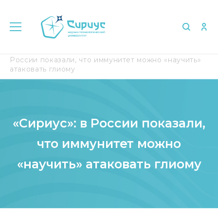
Главная
Медиа
СМИ о нас
«Сириус»: в
России показали, что иммунитет можно «научить»
атаковать глиому
«Сириус»: в России показали,
что иммунитет можно
«научить» атаковать глиому