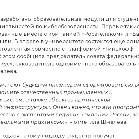
разработаны образовательные модули для студен
циальностей по кибербезопасности. Первые таки
ованные вместе с компанией «Росетелеком» и «Б
шли. В апреле в университете состоится еще одна
отовленная совместно с платформой «Тинькофф
б этом сообщила председатель совета федеральн
иус», руководитель одноименного образователь
елева.
омогают будущим инженерам сформировать сил
защите отечественных промышленных и
систем, а также объектов критической
инфраструктуры. Очень важно, что эти програ
естно с экспертами ведущих компаний России, к
 реальными практиками
», – отметила Шмелева.
агодаря такому подходу студенты получат