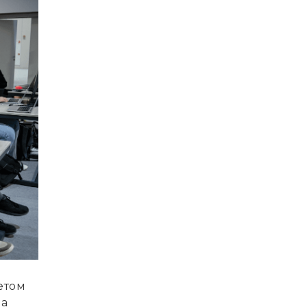
етом
на