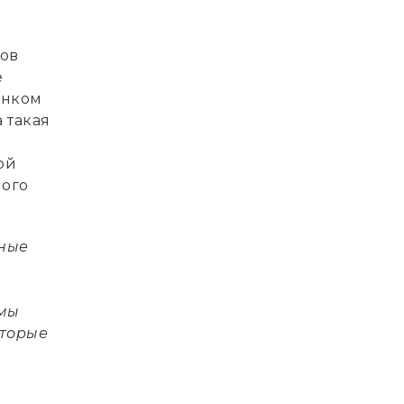
тов
е
анком
 такая
ой
ного
ьные
ммы
оторые