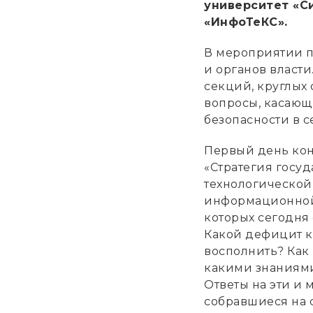
университет «Си
«ИнфоТеКС».
В мероприятии п
и органов власти
секций, круглых 
вопросы, касаю
безопасности в 
Первый день кон
«Стратегия госу
технологической
информационной 
которых сегодня
Какой дефицит ка
восполнить? Как
какими знаниями
Ответы на эти и 
собравшиеся на 