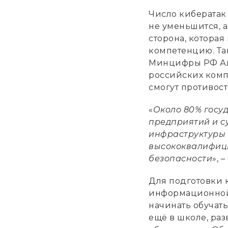
Число кибератак
не уменьшится, а
сторона, которая
компетенцию. Та
Минцифры РФ Але
российских комп
смогут противост
«
Около 80% госу
предприятий и с
инфраструктуры 
высококвалифиц
безопасности
», 
Для подготовки 
информационной б
начинать обучат
ещё в школе, раз