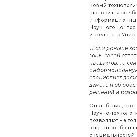
новый технологи
становится все б
информационным 
Научного центра
интеллекта Унив
«
Если раньше ка
зоны своей отве
продуктов, то сей
информационную 
специалист долже
думать и об обе
решений и разра
Он добавил, что 
Научно-технолог
позволяют не тол
открывают больш
специальностей 