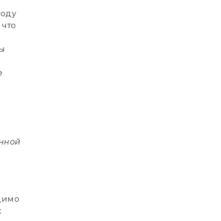
году
 что
вы
е
нной
димо
х