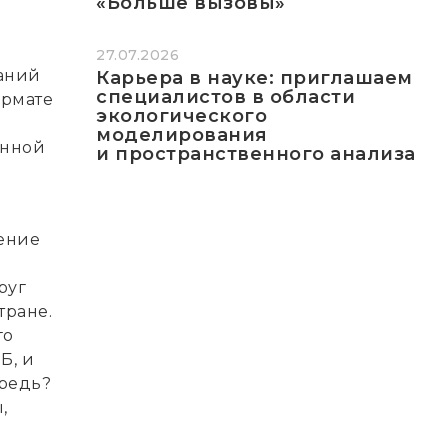
«Больше вызовы»
27.07.2026
аний
Карьера в науке: приглашаем
специалистов в области
ормате
экологического
моделирования
онной
и пространственного анализа
чение
руг
тране.
го
Б, и
редь?
,