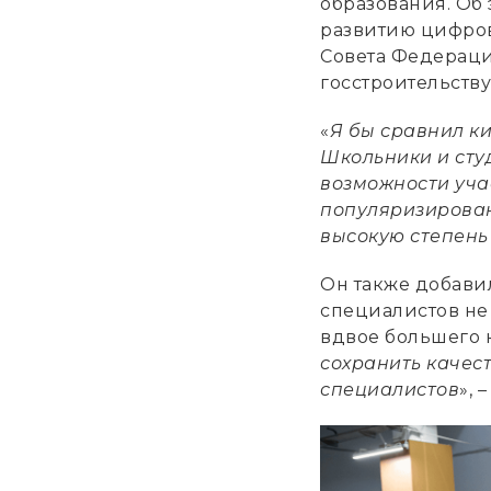
образования. Об 
развитию цифров
Совета Федераци
госстроительств
«
Я бы сравнил ки
Школьники и сту
возможности уча
популяризирован
высокую степень
Он также добавил
специалистов не 
вдвое большего 
сохранить качест
специалистов
», 