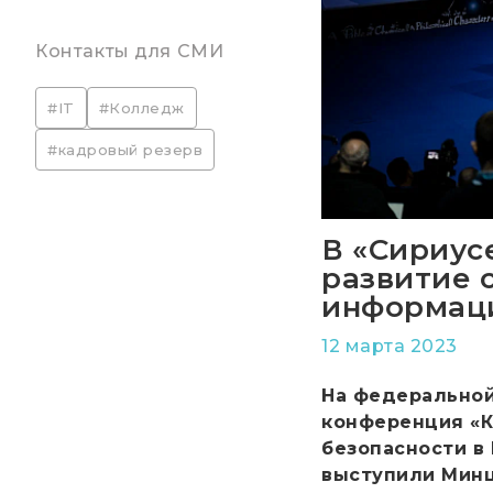
Контакты для СМИ
#IT
#Колледж
#кадровый резерв
В «Сириус
развитие 
информаци
12 марта 2023
На федеральной
конференция «К
безопасности в
выступили Минц