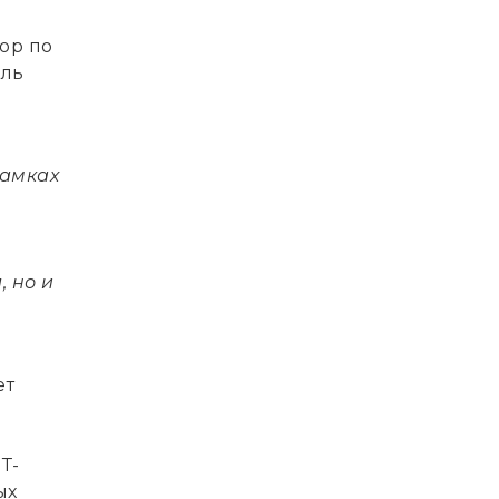
ор по
ель
рамках
 но и
ет
Т-
ых