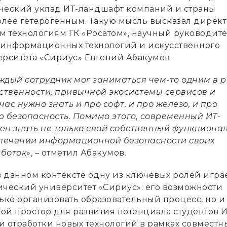
ческий уклад ИТ-ландшафт компаний и страны
олее гетерогенным. Такую мысль высказал директ
технологиям ГК «Росатом», научный руководит
 информационных технологий и искусственного
ерситета «Сириус» Евгений Абакумов.
ждый сотрудник мог заниматься чем-то одним в 
тственности, привычной экосистемы сервисов и
час нужно знать и про софт, и про железо, и про
безопасность. Помимо этого, современный ИТ-
н знать не только свой собственный функционал,
спечении информационной безопасности своих
боток
», – отметил Абакумов.
в данном контексте одну из ключевых ролей игра
ический университет «Сириус»: его возможности
ько организовать образовательный процесс, но и
ой простор для развития потенциала студентов И
и отработки новых технологий в рамках совместн