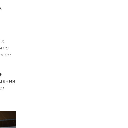
а
 и
очно
ь на
к
здания
ет