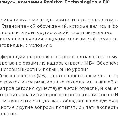
риус», компании Positive Technologies и ГК
риняли участие представители отраслевых комп
. Главной темой обсуждений, которые велись в ф
столов и открытых дискуссий, стали актуальные
щиеся обеспечения кадрами отрасли информаци
сегодняшних условиях.
ференции стартовал с открытого диалога на тему
дарства по развитию кадров отрасли ИБ». Обеспе
 независимости и повышение уровня
безопасности (ИБ) – два основных элемента, вок
 строятся информационные технологии в нашей с
дров сегодня существует в этой отрасли, и как е
 готовить квалифицированных специалистов по И
 и навыками они должны обладать в первую оче
многие другие вопросы попытались дать эксперты
секции.