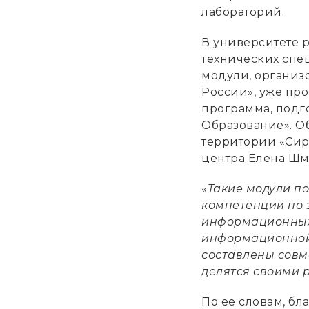
лабораторий.
В университете 
технических спе
модули, организ
России», уже про
программа, подг
Образование». О
территории «Сир
центра Елена Шм
«
Такие модули п
компетенции по 
информационных 
информационной 
составлены совм
делятся своими
По ее словам, бл