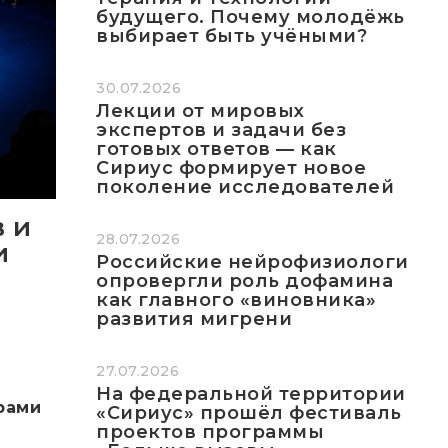
будущего. Почему молодёжь
выбирает быть учёными?
30.07.2026
Лекции от мировых
экспертов и задачи без
готовых ответов — как
Сириус формирует новое
поколение исследователей
 и
28.07.2026
и
Российские нейрофизиологи
опровергли роль дофамина
как главного «виновника»
развития мигрени
27.07.2026
На федеральной территории
рами
«Сириус» прошёл фестиваль
проектов программы