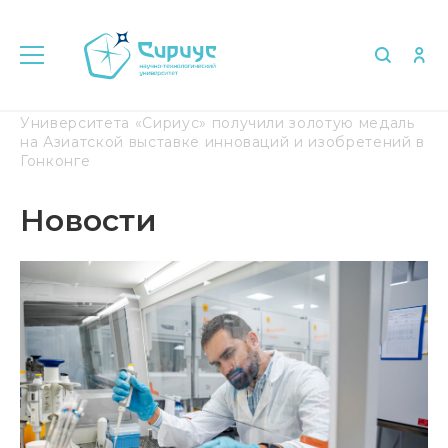
Главная
Медиа
Новости
Ученые
Университета «Сириус» получили золотую медаль
на Азиатской выставке инноваций и изобретений в
Гонконге
Новости