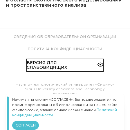
и пространственного анализа
СВЕДЕНИЯ ОБ ОБРАЗОВАТЕЛЬНОЙ ОРГАНИЗАЦИИ
ПОЛИТИКА КОНФИДЕНЦИАЛЬНОСТИ
ВЕРСИЯ ДЛЯ
СЛАБОВИДЯЩИХ
Научно-технологический университет «Сириус»
Sirius University of Science and Technology
Учредитель:
Образовательный Фонд «Талант и успех»
Нажимая на кнопку «СОГЛАСЕН», Вы подтверждаете, что
Федеральная территория «Сириус»,
проинформированы об использовании на нашем сайте
Олимпийский пр-т, 1
файлов cookie, а также ознакомлены с нашей
Политикой
Тел.:
8 (800) 100 41 55
конфиденциальности.
info@siriusuniversity.ru
СОГЛАСЕН
ВСЕ ПРАВА ЗАЩИЩЕНЫ © УНИВЕРСИТЕТ «СИРИУС», 2020–