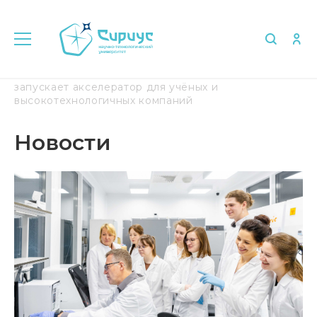
Главная
Медиа
Новости
Сириус впервые
запускает акселератор для учёных и
высокотехнологичных компаний
Новости