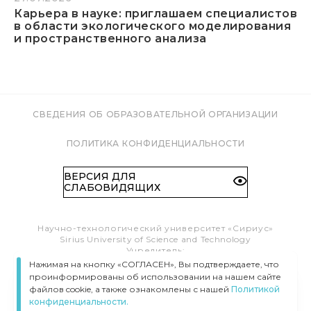
Карьера в науке: приглашаем специалистов
в области экологического моделирования
и пространственного анализа
СВЕДЕНИЯ ОБ ОБРАЗОВАТЕЛЬНОЙ ОРГАНИЗАЦИИ
ПОЛИТИКА КОНФИДЕНЦИАЛЬНОСТИ
ВЕРСИЯ ДЛЯ
СЛАБОВИДЯЩИХ
Научно-технологический университет «Сириус»
Sirius University of Science and Technology
Учредитель:
Образовательный Фонд «Талант и успех»
Нажимая на кнопку «СОГЛАСЕН», Вы подтверждаете, что
Федеральная территория «Сириус»,
проинформированы об использовании на нашем сайте
Олимпийский пр-т, 1
файлов cookie, а также ознакомлены с нашей
Политикой
Тел.:
8 (800) 100 41 55
конфиденциальности.
info@siriusuniversity.ru