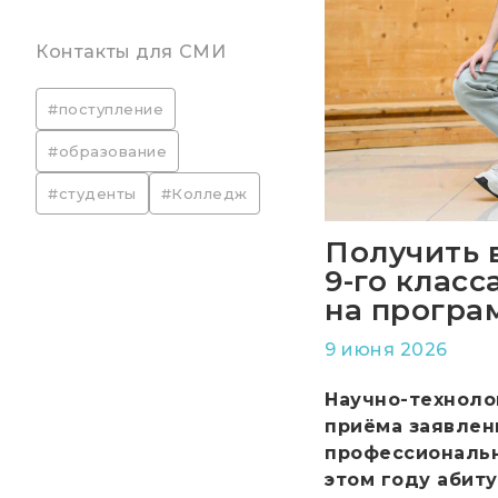
Контакты для СМИ
#поступление
#образование
#студенты
#Колледж
Получить 
9-го клас
на прогр
9 июня 2026
Научно-техноло
приёма заявлен
профессиональн
этом году абит