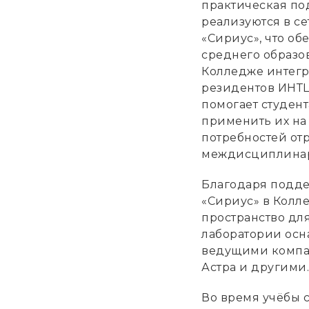
практическая по
реализуются в с
«Сириус», что о
среднего образов
Колледже интег
резидентов ИНТЦ
помогает студен
применить их на
потребностей отр
междисциплинарн
Благодаря подд
«Сириус» в Колл
пространство для
лаборатории ос
ведущими компан
Астра и другими.
Во время учёбы 