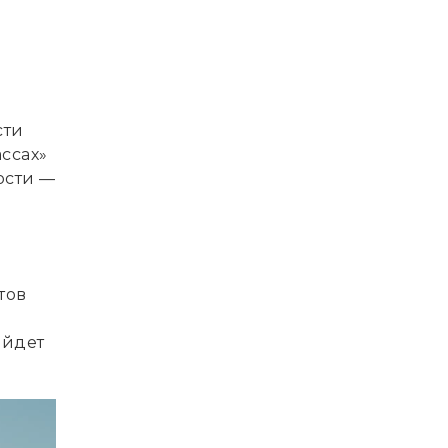
сти
ссах»
ости —
тов
ойдет