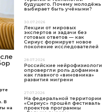
будущего. Почему молодёжь
выбирает быть учёными?
30.07.2026
Лекции от мировых
экспертов и задачи без
готовых ответов — как
Сириус формирует новое
поколение исследователей
осле
28.07.2026
бор
Российские нейрофизиологи
опровергли роль дофамина
как главного «виновника»
развития мигрени
рте
27.07.2026
На федеральной территории
. В
«Сириус» прошёл фестиваль
проектов программы
ты на