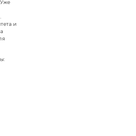
 Уже
.
тета и
на
ля
ы: