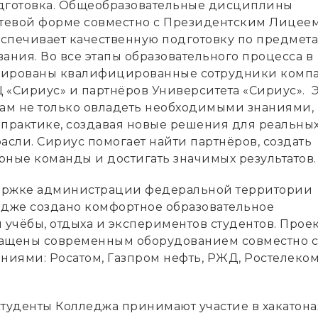
дготовка. Общеобразовательные дисциплины
етевой форме совместно с Президентским Лицее
беспечивает качественную подготовку по предмет
ания. Во все этапы образовательного процесса в
рированы квалифицированные сотрудники комп
 «Сириус» и партнёров Университета «Сириус». 
там не только овладеть необходимыми знаниями, 
 практике, создавая новые решения для реальны
асли. Сириус помогает найти партнёров, создать
ые команды и достигать значимых результатов.
ержке администрации федеральной территории
едже создано комфортное образовательное
 учёбы, отдыха и экспериментов студентов. Прое
нащены современным оборудованием совместно с
иями: Росатом, Газпром нефть, РЖД, Ростелеком
студенты Колледжа принимают участие в хакатона