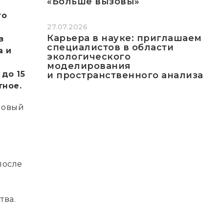
«Больше вызовы»
то
27.07.2026
Карьера в науке: приглашаем
з
специалистов в области
а и
экологического
моделирования
до 15
и пространственного анализа
тное.
новый
после
тва.