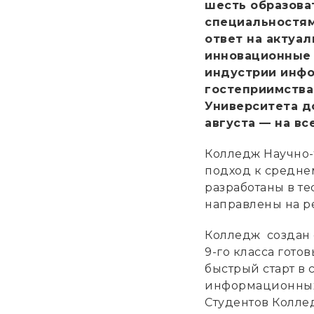
шесть образова
специальностям
ответ на актуа
инновационные 
индустрии инфо
гостеприимства
Университета до
августа — на в
Колледж Научно-
подход к средне
разработаны в те
направлены на р
Колледж создан 
9-го класса гото
быстрый старт в 
информационных 
Студентов Колле