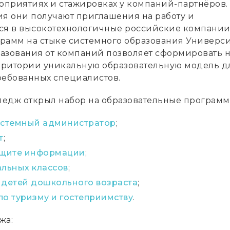
приятиях и стажировках у компаний-партнёров.
ия они получают приглашения на работу и
ся в высокотехнологичные российские компании
рамм на стыке системного образования Универси
азования от компаний позволяет сформировать 
ритории уникальную образовательную модель д
ребованных специалистов.
лледж открыл набор на образовательные программ
истемный администратор
;
т
;
ащите информации
;
альных классов
;
 детей дошкольного возраста
;
по туризму и гостеприимству
.
жа: