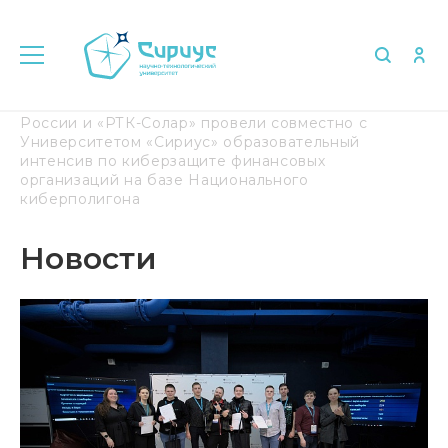
Главная
Медиа
Новости
Финтех Хаб Банка
России и «РТК-Солар» провели совместно с
Университетом «Сириус» образовательный
интенсив по киберзащите финансовых
организаций на базе Национального
киберполигона
Новости