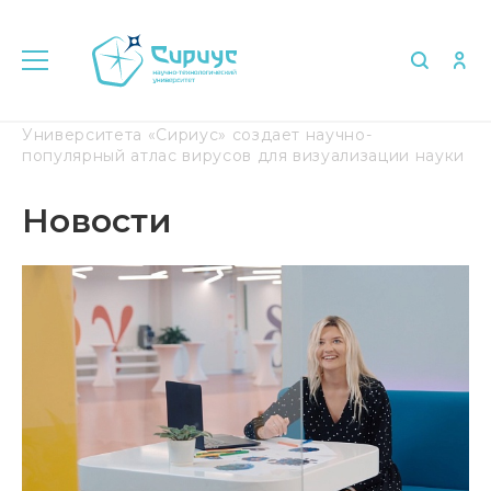
Главная
Медиа
Новости
Аспирантка
Университета «Сириус» создает научно-
популярный атлас вирусов для визуализации науки
Новости