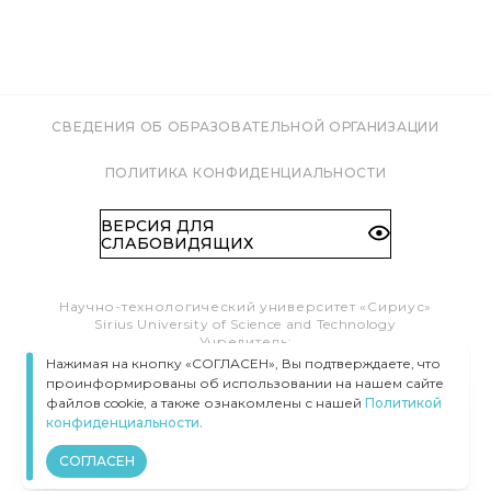
СВЕДЕНИЯ ОБ ОБРАЗОВАТЕЛЬНОЙ ОРГАНИЗАЦИИ
ПОЛИТИКА КОНФИДЕНЦИАЛЬНОСТИ
ВЕРСИЯ ДЛЯ
СЛАБОВИДЯЩИХ
Научно-технологический университет «Сириус»
Sirius University of Science and Technology
Учредитель:
Образовательный Фонд «Талант и успех»
Нажимая на кнопку «СОГЛАСЕН», Вы подтверждаете, что
Федеральная территория «Сириус»,
проинформированы об использовании на нашем сайте
Олимпийский пр-т, 1
файлов cookie, а также ознакомлены с нашей
Политикой
Тел.:
8 (800) 100 41 55
конфиденциальности.
info@siriusuniversity.ru
СОГЛАСЕН
ВСЕ ПРАВА ЗАЩИЩЕНЫ © УНИВЕРСИТЕТ «СИРИУС», 2020–
2026