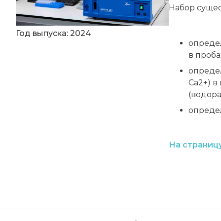
Набор сущес
Год выпуска: 2024
определе
в проба
определ
Ca2+) в
(водор
определ
На страниц