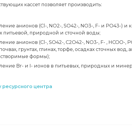
твующих кассет позволяет производить:
ние анионов (Cl-, NO2-, SO42-, NO3-, F- и PO43-) и кат
х питьевой, природной и сточной воды;
ение анионов (Cl-, SO42-, C2O42-, NO3-, F- , HCOO-, P
 почвах, грунтах, глинах, торфе, осадках сточных вод
астворимые формы);
ение Br- и I- ионов в питьевых, природных и минер
у ресурсного центра