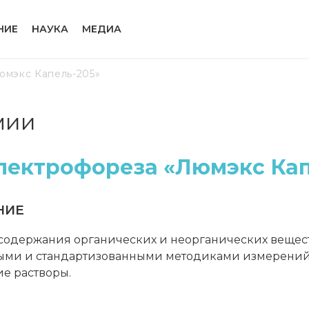
НИЕ
НАУКА
МЕДИА
юмэкс Капель-205»
мии
лектрофореза «Люмэкс Кап
НИЕ
одержания органических и неорганических веществ
ыми и стандартизованными методиками измерений 
е растворы.