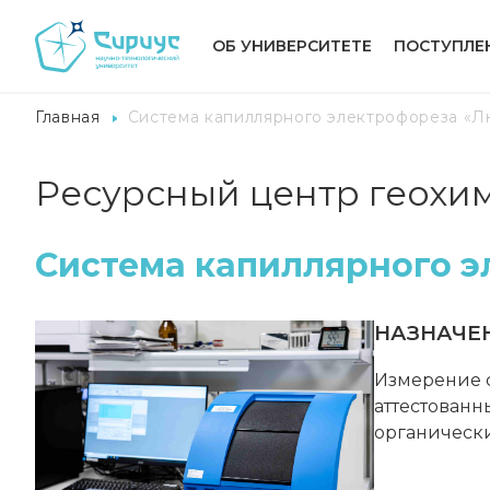
ОБ УНИВЕРСИТЕТЕ
ПОСТУПЛЕ
Главная
Система капиллярного электрофореза «Л
Ресурсный центр геохи
Система капиллярного э
НАЗНАЧЕ
Измерение с
аттестованн
органически