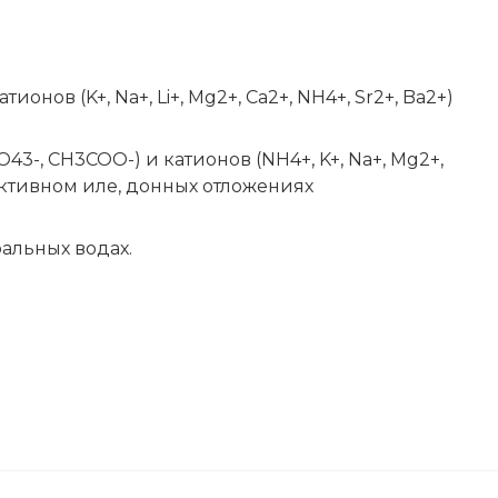
ионов (K+, Na+, Li+, Mg2+, Ca2+, NH4+, Sr2+, Ba2+)
O43-, CH3COO-) и катионов (NH4+, K+, Na+, Mg2+,
, активном иле, донных отложениях
альных водах.