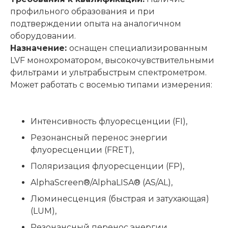
профильного образования и при
подтверждении опыта на аналогичном
оборудовании.
Назначение:
оснащен специализированным
LVF монохроматором, высокочувствительными
фильтрами и ультрабыстрым спектрометром.
Может работать с восемью типами измерения:
Интенсивность флуоресценции (FI),
Резонансный перенос энергии
флуоресценции (FRET),
Поляризация флуоресценции (FP),
AlphaScreen®/AlphaLISA® (AS/AL),
Люминесценция (быстрая и затухающая)
(LUM),
Резонансный перенос энергии