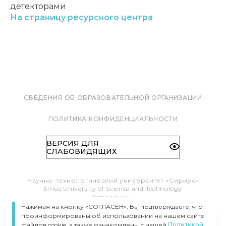
детекторами
На страницу ресурсного центра
СВЕДЕНИЯ ОБ ОБРАЗОВАТЕЛЬНОЙ ОРГАНИЗАЦИИ
ПОЛИТИКА КОНФИДЕНЦИАЛЬНОСТИ
ВЕРСИЯ ДЛЯ
СЛАБОВИДЯЩИХ
Научно-технологический университет «Сириус»
Sirius University of Science and Technology
Учредитель:
Образовательный Фонд «Талант и успех»
Нажимая на кнопку «СОГЛАСЕН», Вы подтверждаете, что
Федеральная территория «Сириус»,
проинформированы об использовании на нашем сайте
Олимпийский пр-т, 1
файлов cookie, а также ознакомлены с нашей
Политикой