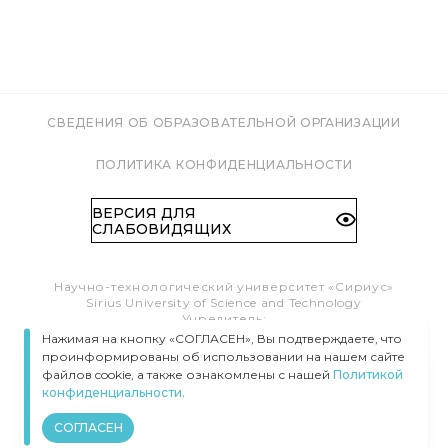
СВЕДЕНИЯ ОБ ОБРАЗОВАТЕЛЬНОЙ ОРГАНИЗАЦИИ
ПОЛИТИКА КОНФИДЕНЦИАЛЬНОСТИ
ВЕРСИЯ ДЛЯ
СЛАБОВИДЯЩИХ
Научно-технологический университет «Сириус»
Sirius University of Science and Technology
Учредитель:
Образовательный Фонд «Талант и успех»
Нажимая на кнопку «СОГЛАСЕН», Вы подтверждаете, что
Федеральная территория «Сириус»,
проинформированы об использовании на нашем сайте
Олимпийский пр-т, 1
файлов cookie, а также ознакомлены с нашей
Политикой
Тел.:
8 (800) 100 41 55
конфиденциальности.
info@siriusuniversity.ru
СОГЛАСЕН
ВСЕ ПРАВА ЗАЩИЩЕНЫ © УНИВЕРСИТЕТ «СИРИУС», 2020–
2026