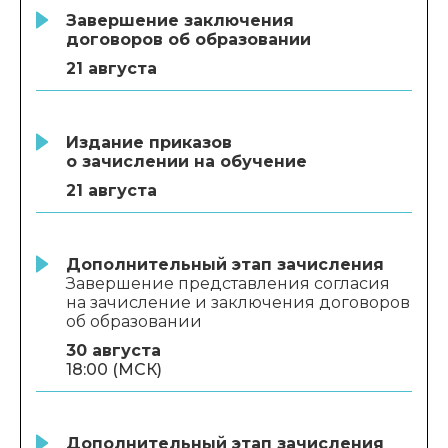
является возможность уже
Завершение заключения
на этапе магистратуры
договоров об образовании
самостоятельно
21 августа
организовывать свою
исследовательскую
деятельность, выстраивать
Издание приказов
рабочий процесс
о зачислении на обучение
и параллельно вести
21 августа
несколько исследований
разной направленности.
Дополнительный этап зачисления
Завершение представления согласия
на зачисление и заключения договоров
об образовании
30 августа
18:00 (МСК)
Дополнительный этап зачисления