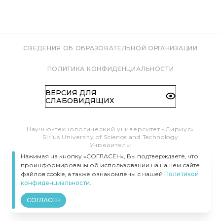
СВЕДЕНИЯ ОБ ОБРАЗОВАТЕЛЬНОЙ ОРГАНИЗАЦИИ
ПОЛИТИКА КОНФИДЕНЦИАЛЬНОСТИ
ВЕРСИЯ ДЛЯ
СЛАБОВИДЯЩИХ
Научно-технологический университет «Сириус»
Sirius University of Science and Technology
Учредитель:
Образовательный Фонд «Талант и успех»
Нажимая на кнопку «СОГЛАСЕН», Вы подтверждаете, что
Федеральная территория «Сириус»,
проинформированы об использовании на нашем сайте
Олимпийский пр-т, 1
файлов cookie, а также ознакомлены с нашей
Политикой
Тел.:
8 (800) 100 41 55
конфиденциальности.
info@siriusuniversity.ru
СОГЛАСЕН
ВСЕ ПРАВА ЗАЩИЩЕНЫ © УНИВЕРСИТЕТ «СИРИУС», 2020–
2026