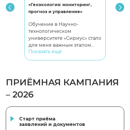
«Геоэкология: мониторинг,
прогноз и управление»
Обучение в Научно-
технологическом
университете «Сириус» стало
для меня важным этапом
Показать ещё
профессионального
развития. Учебный процесс
организован так, что
получаемые знания
ПРИЁМНАЯ КАМПАНИЯ
напрямую связаны
с современными научными
– 2026
задачами и их практическим
применением.
Дополнительным
преимуществом является
Старт приёма
участие в образовательных
заявлений и документов
программах научного центра